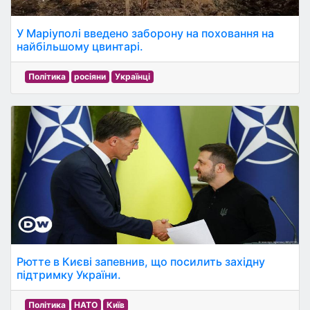
У Маріуполі введено заборону на поховання на
найбільшому цвинтарі.
Політика
росіяни
Українці
Рютте в Києві запевнив, що посилить західну
підтримку України.
Політика
НАТО
Київ