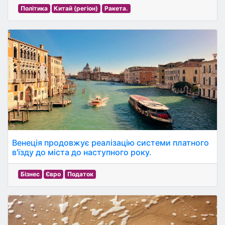
Політика
Китай (регіон)
Ракета.
Венеція продовжує реалізацію системи платного
в'їзду до міста до наступного року.
Бізнес
Євро
Податок