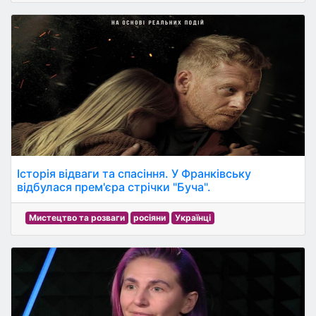
Історія відваги та спасіння. У Франківську
відбулася прем'єра стрічки "Буча".
Мистецтво та розваги
росіяни
Українці