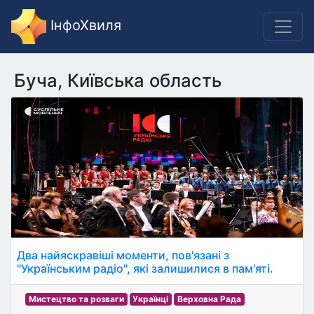
ІнфоХвиля
Буча, Київська область
Два найяскравіші моменти, пов'язані з
"Українським радіо", які залишилися в пам'яті.
Мистецтво та розваги
Українці
Верховна Рада