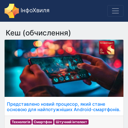
ІнфоХвиля
Кеш (обчислення)
Представлено новий процесор, який стане
основою для найпотужніших Android-смартфонів.
Технологія
Смартфон
Штучний інтелект