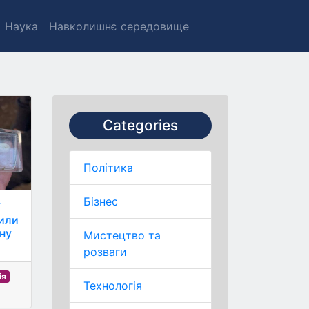
Наука
Навколишнє середовище
Categories
Політика
Бізнес
ї
вили
чну
Мистецтво та
розваги
ія
Технологія