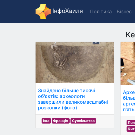
ІнфоХвиля
Політика
Бізнес
Ке
Знайдено більше тисячі
Архе
об'єктів: археологи
біль
завершили великомасштабні
арте
розкопки (фото)
п'ят
Їжа
Франція
Суспільство
Пол
Кит