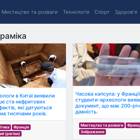
Мистецтво та розваги
Технологія
Спорт
Здоров'я
раміка
Часова капсула: у Франці
ологи в Китаї виявили
студенти-археологи вия
ше ста нефритових
документ, що має 200-рі
фактів, які датуються
давність.
ьма тисячами років.
Мистецтво та розваги
Франц
ітика
Франція
Зображення
ай (регіон)