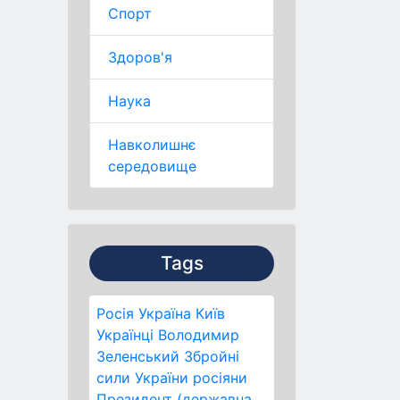
Спорт
Здоров'я
Наука
Навколишнє
середовище
Tags
Росія
Україна
Київ
Українці
Володимир
Зеленський
Збройні
сили України
росіяни
Президент (державна