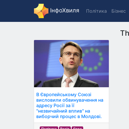
ІнфоХвиля
Політика
Бізнес
Th
В Європейському Союзі
висловили обвинувачення на
адресу Росії за її
"незвичайний вплив" на
виборчий процес в Молдові.
Політика
Росія
Євро