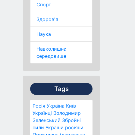
Спорт
Здоров'я
Наука
Навколишнє
середовище
Tags
Росія
Україна
Київ
Українці
Володимир
Зеленський
Збройні
сили України
росіяни
Президент (державна