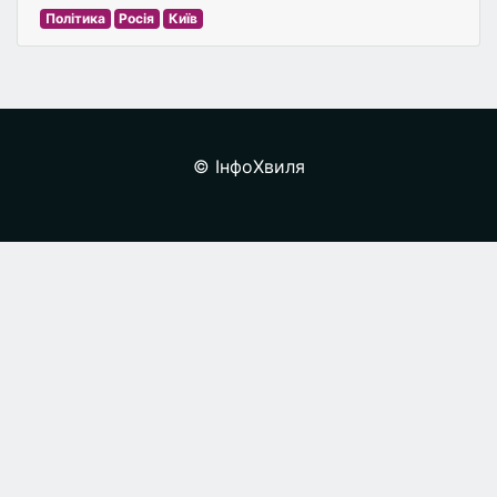
Політика
Росія
Київ
© ІнфоХвиля