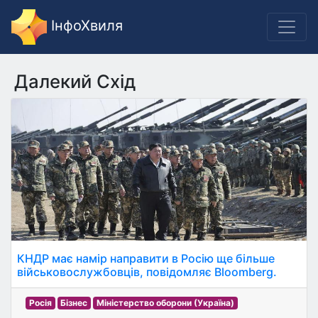
ІнфоХвиля
Далекий Схід
КНДР має намір направити в Росію ще більше
військовослужбовців, повідомляє Bloomberg.
Росія
Бізнес
Міністерство оборони (Україна)