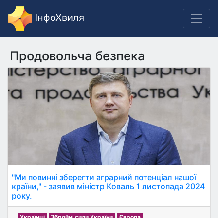
ІнфоХвиля
Продовольча безпека
"Ми повинні зберегти аграрний потенціал нашої
країни," - заявив міністр Коваль 1 листопада 2024
року.
Українці
Збройні сили України
Європа