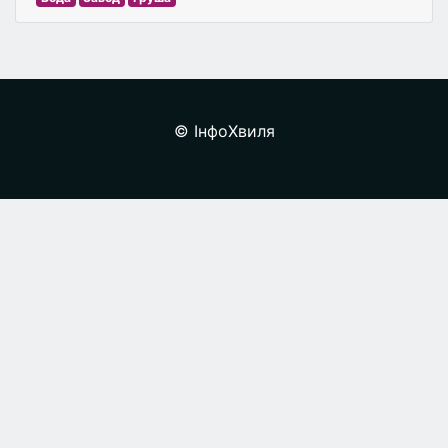
© ІнфоХвиля