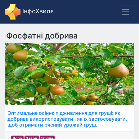
ІнфоХвиля
Фосфатні добрива
Оптимальне осіннє підживлення для груші: які
добрива використовувати і як їх застосовувати,
щоб отримати рясний урожай груш.
Вода
Завод
Груша