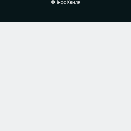
© ІнфоХвиля