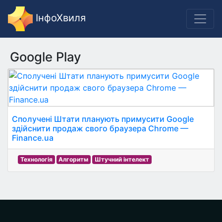
ІнфоХвиля
Google Play
Сполучені Штати планують примусити Google
здійснити продаж свого браузера Chrome —
Finance.ua
Технологія
Алгоритм
Штучний інтелект