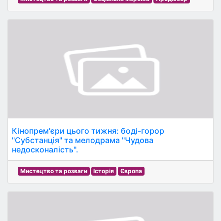
Кінопрем'єри цього тижня: боді-горор
"Субстанція" та мелодрама "Чудова
недосконалість".
Мистецтво та розваги
Історія
Європа