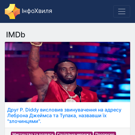
ІнфоХвиля
IMDb
Друг P. Diddy висловив звинувачення на адресу
Леброна Джеймса та Тупака, назвавши їх
"злочинцями".
Мистецтво та розваги
Соціальна мережа
Продюсер