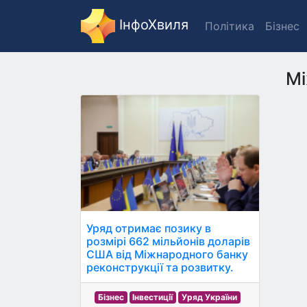
ІнфоХвиля
Політика
Бізнес
Мі
Уряд отримає позику в
розмірі 662 мільйонів доларів
США від Міжнародного банку
реконструкції та розвитку.
Бізнес
Інвестиції
Уряд України