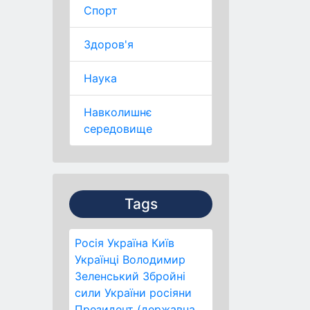
Спорт
Здоров'я
Наука
Навколишнє
середовище
Tags
Росія
Україна
Київ
Українці
Володимир
Зеленський
Збройні
сили України
росіяни
Президент (державна