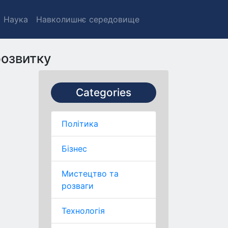
Наука
Навколишнє середовище
розвитку
Categories
Політика
Бізнес
Мистецтво та
розваги
Технологія