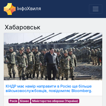
ІнфоХвиля
Хабаровськ
КНДР має намір направити в Росію ще більше
військовослужбовців, повідомляє Bloomberg.
Росія
Бізнес
Міністерство оборони (Україна)