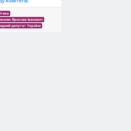
ду комітетів.
ітика
езняк Ярослав Іванович
одний депутат України