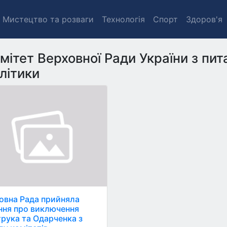
Мистецтво та розваги
Технологія
Спорт
Здоров'я
мітет Верховної Ради України з пит
літики
овна Рада прийняла
ння про виключення
рука та Одарченка з