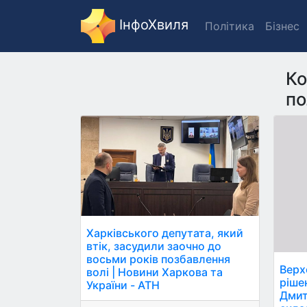
ІнфоХвиля
Політика
Бізнес
Ко
по
Харківського депутата, який
втік, засудили заочно до
восьми років позбавлення
Верх
волі | Новини Харкова та
ріше
України - АТН
Дмит