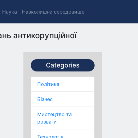
Наука
Навколишнє середовище
ань антикорупційної
Categories
Політика
Бізнес
Мистецтво та
розваги
Технологія