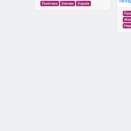
скла
Політика
Злочин
Харків
Пол
Жел
Нар