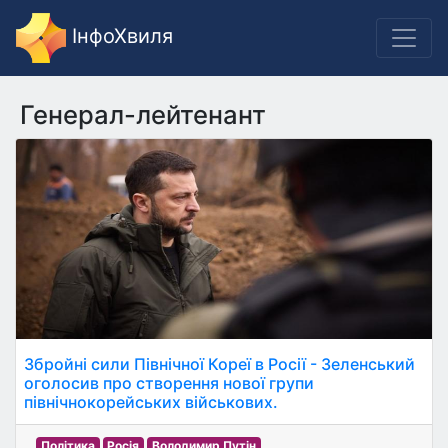
ІнфоХвиля
Генерал-лейтенант
Збройні сили Північної Кореї в Росії - Зеленський
оголосив про створення нової групи
північнокорейських військових.
Політика
Росія
Володимир Путін