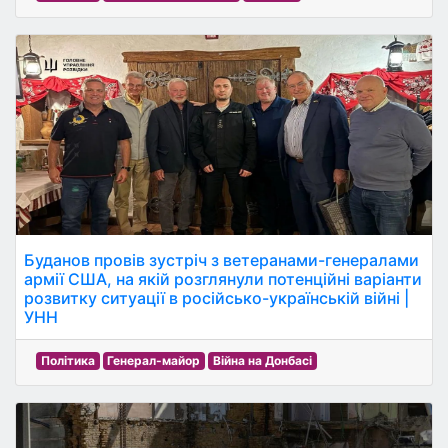
Буданов провів зустріч з ветеранами-генералами
армії США, на якій розглянули потенційні варіанти
розвитку ситуації в російсько-українській війні |
УНН
Політика
Генерал-майор
Війна на Донбасі