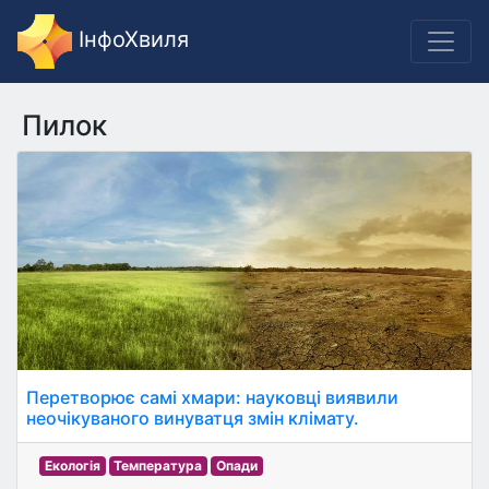
ІнфоХвиля
Пилок
Перетворює самі хмари: науковці виявили
неочікуваного винуватця змін клімату.
Екологія
Температура
Опади