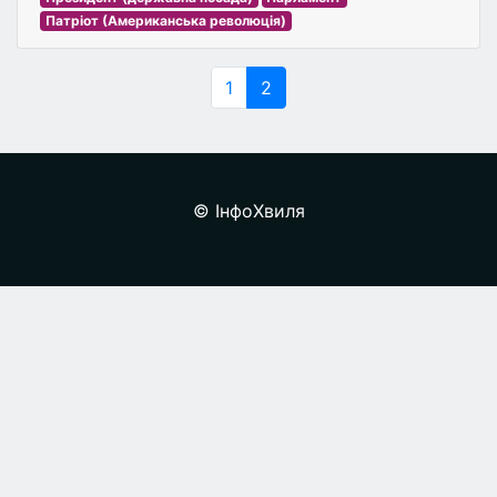
Патріот (Американська революція)
1
2
© ІнфоХвиля