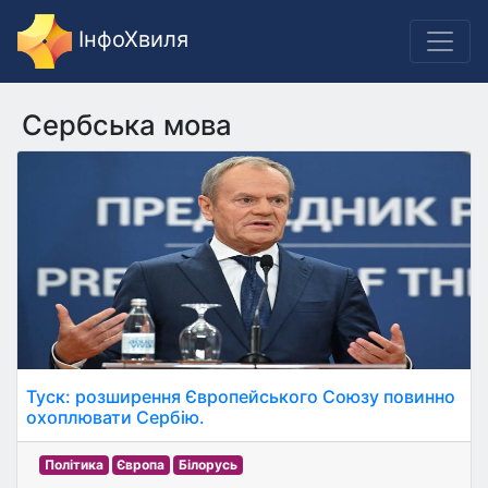
ІнфоХвиля
Сербська мова
Туск: розширення Європейського Союзу повинно
охоплювати Сербію.
Політика
Європа
Білорусь