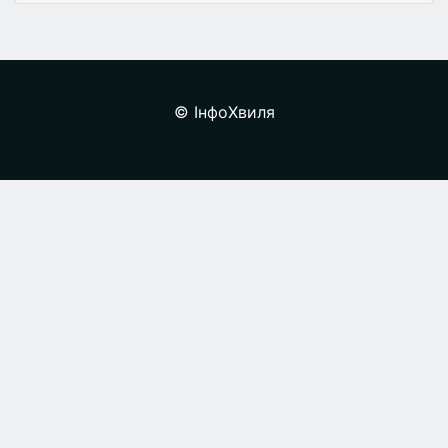
© ІнфоХвиля