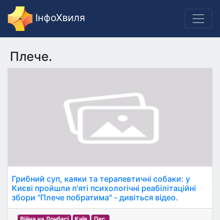
ІнфоХвиля
Плече.
Грибний суп, каяки та терапевтичні собаки: у
Києві пройшли п'яті психологічні реабілітаційні
збори "Плече побратима" - дивіться відео.
Війна на Донбасі
Київ
Пес.