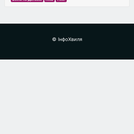
© ІнфоХвиля