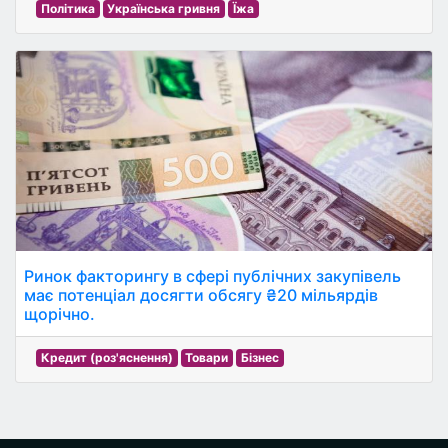
Політика
Українська гривня
Їжа
Ринок факторингу в сфері публічних закупівель
має потенціал досягти обсягу ₴20 мільярдів
щорічно.
Кредит (роз'яснення)
Товари
Бізнес