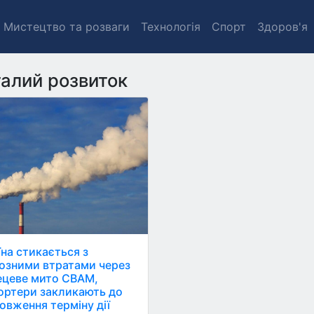
Мистецтво та розваги
Технологія
Спорт
Здоров'я
алий розвиток
їна стикається з
озними втратами через
ецеве мито СВАМ,
ортери закликають до
овження терміну дії