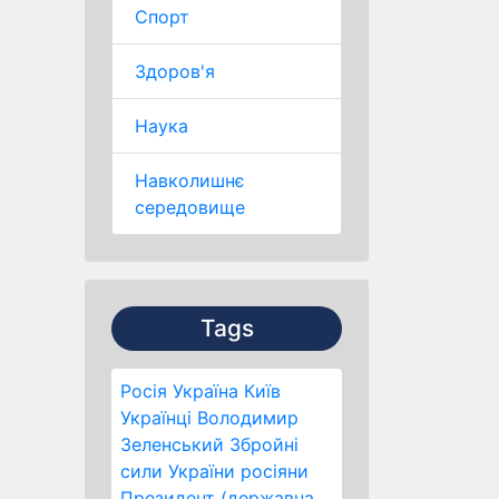
Спорт
Здоров'я
Наука
Навколишнє
середовище
Tags
Росія
Україна
Київ
Українці
Володимир
Зеленський
Збройні
сили України
росіяни
Президент (державна