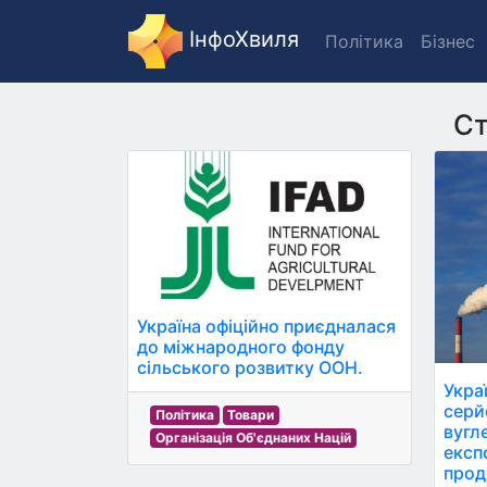
ІнфоХвиля
Політика
Бізнес
Ст
Україна офіційно приєдналася
до міжнародного фонду
сільського розвитку ООН.
Укра
серй
Політика
Товари
вугл
Організація Об'єднаних Націй
експ
прод