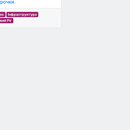
трочки.
нес
Інфраструктура
вий Ріг