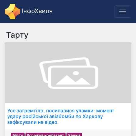
ІнфоХвиля
Тарту
Усе затремтіло, посипалися уламки: момент
удару російської авіабомби по Харкову
зафіксували на відео.
Місто
Ворожий комбатант
Харків