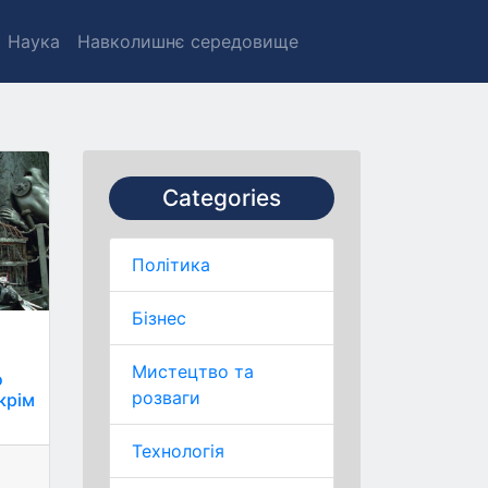
Наука
Навколишнє середовище
Categories
Політика
Бізнес
Мистецтво та
о
розваги
крім
Технологія