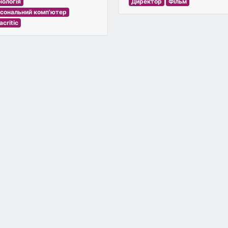
Директор
Фільм
нологія
сональний комп'ютер
acritic