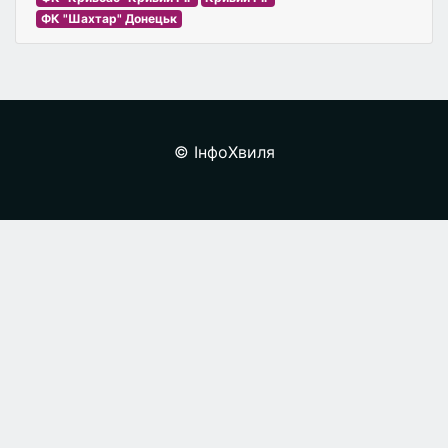
ФК "Шахтар" Донецьк
© ІнфоХвиля