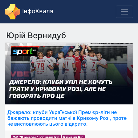
ІнфоХвиля
Юрій Вернидуб
Джерело: клуби Української Прем'єр-ліги не
бажають проводити матчі в Кривому Розі, проте
не висловлюють цього відкрито.
ФК "Кривбас" Кривий Ріг
Кривий Ріг