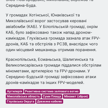
Середина-Буда.
У громадах Хотінської, Юнаківської та
Миколаївської ворог застосував керовані
авіабомби (КАБ). У Білопільській громаді, окрім
КАБ, було зафіксовано також напад дроном-
камікадзе. Глухівська громада зазнала атак FPV-
дронів, КАБ та обстрілів з РСЗВ, внаслідок чого
один місцевий мешканець отримав поранення.
Краснопільська, Есманьська, Шалигинська та
Великописарівська громади піддалися обстрілам
мінометами, артилерією та FPV-дронами. У
Середино-Будській громаді зафіксовано атаки
дронів-камікадзе та інших FPV-моделей.
Артилерія
Реактивна система залпового вогню
Миколаївська область
Суми Площа
Міномет (зброя)
Глухівська Округа
Довжина кабелю