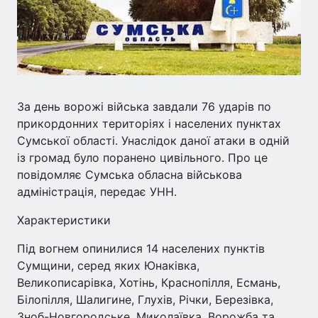
За день ворожі війська завдали 76 ударів по
прикордонних територіях і населених пунктах
Сумської області. Унаслідок даної атаки в одній
із громад було поранено цивільного. Про це
повідомляє Сумська обласна військова
адміністрація, передає УНН.
Характеристики
Під вогнем опинилися 14 населених пунктів
Сумщини, серед яких Юнаківка,
Великописарівка, Хотінь, Краснопілля, Есмань,
Білопілля, Шалигине, Глухів, Річки, Березівка,
Зноб-Новгородське, Миколаївка, Ворожба та