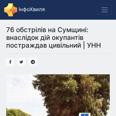
ІнфоХвиля
76 обстрілів на Сумщині:
внаслідок дій окупантів
постраждав цивільний | УНН