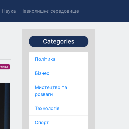
Наука
Навколишнє середовище
Categories
Політика
ітика
Бізнес
Мистецтво та
розваги
Технологія
Спорт