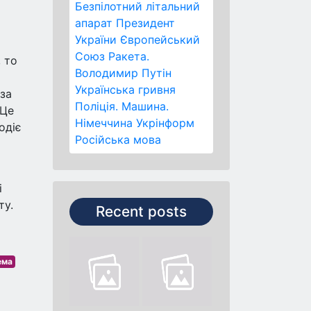
Безпілотний літальний
апарат
Президент
України
Європейський
Союз
Ракета.
 то
Володимир Путін
Українська гривня
 за
Поліція.
Машина.
 Це
Німеччина
Укрінформ
одіє
Російська мова
і
ту.
Recent posts
ема