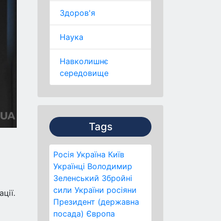
Здоров'я
Наука
Навколишнє
середовище
Tags
Росія
Україна
Київ
Українці
Володимир
Зеленський
Збройні
сили України
росіяни
ції.
Президент (державна
посада)
Європа