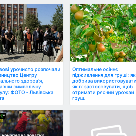
Оптимальне осіннє
вові урочисто розпочали
підживлення для груші: як
вництво Центру
добрива використовувати
ального здоров'я,
як їх застосовувати, щоб
авши символічну
отримати рясний урожай
улу: ФОТО - Львівська
груш.
та