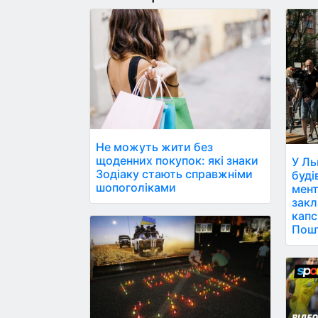
Не можуть жити без
щоденних покупок: які знаки
У Ль
Зодіаку стають справжніми
буді
шопоголіками
мент
закл
капс
Пош