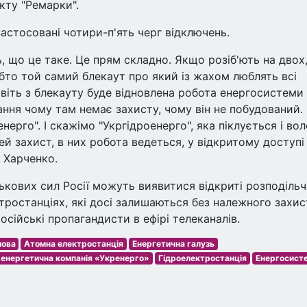
кту "Ремарки".
застосовані чотири-п'ять черг відключень.
, що це таке. Це прям складно. Якщо розіб'ють на двох,
обто той самий блекаут про який із жахом люблять всі
навіть з блекауту буде відновлена робота енергосистеми
тання чому там немає захисту, чому він не побудований.
енерго". І скажімо "Укргідроенерго", яка піклується і вол
й захист, в них робота ведеться, у відкритому доступі
 Харченко.
кових сил Росії можуть виявитися відкриті розподільч
тростанціях, які досі залишаються без належного захис
сійські пропагандисти в ефірі телеканалів.
мова
Атомна електростанція
Енергетична галузь
 енергетична компанія «Укренерго»
Гідроелектростанція
Енергосист