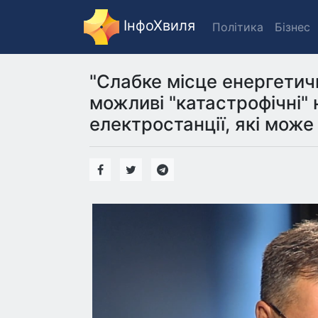
ІнфоХвиля
Політика
Бізнес
"Слабке місце енергетичн
можливі "катастрофічні" 
електростанції, які може 