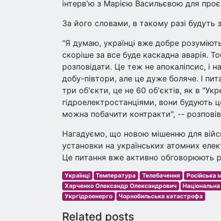
інтерв'ю з Марією Васильєвою для проє
За його словами, в такому разі будуть 
"Я думаю, українці вже добре розуміють
скоріше за все буде каскадна аварія. Т
розповідати. Це теж не апокаліпсис, і 
добу-півтори, але це дуже боляче. І пи
три об'єкти, це не 60 об'єктів, як в "Укр
гідроелектростанціями, вони будують це
можна побачити контракти", -- розповів
Нагадуємо, що новою мішенню для війсь
установки на українських атомних елек
Це питання вже активно обговорюють ро
Українці
Температура
Телебачення
Російська 
Харченко Олександр Олександрович
Національна
Укргідроенерго
Чорнобильська катастрофа
Related posts