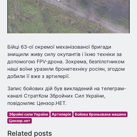
Бійці 63-ої окремої механізованої бригади
знищили живу силу окупантів і їхню техніки за
допомогою FPV-дрона. Зокрема, безпілотником
наші воїни уразили бронетехніку росіян, згодом
добили її вже з артилерії.
Запис бойових дій був викладений на телеграм-
каналі СтратКом Збройних Сил України,
повідомляє Цензор.НЕТ.
Збройні сили України
Артилерія
Бойова броньована машина
Цензор.нет
Related posts