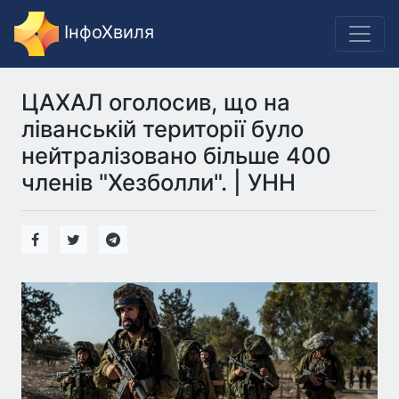
ІнфоХвиля
ЦАХАЛ оголосив, що на
ліванській території було
нейтралізовано більше 400
членів "Хезболли". | УНН