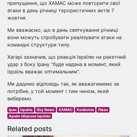
припущення, що ХАМАС може повторити свої
атаки в день річниці терористичних актів 7
жовтня.
Ми вважаємо, що в день святкування річниці
вони можуть спробувати реалізувати атаки на
командні структури тилу.
Хагарі зазначив, що реакція Ізраїлю на ракетний
удар з боку Ірану "буде надана в момент, який
Ізраїль вважає оптимальним".
Ми дадимо відповідь так, як вважатимемо за
потрібне, у той момент і тим чином, який
виберемо.
Іран
Ізраїль
Sky News
ХАМАС
Хезболла
Ліван
Армія оборони Ізраїлю
Related posts