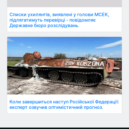
Списки ухилянтів, виявлені у голови МСЕК,
підлягатимуть перевірці - повідомляє
Державне бюро розслідувань.
Коли завершиться наступ Російської Федерації:
експерт озвучив оптимістичний прогноз.