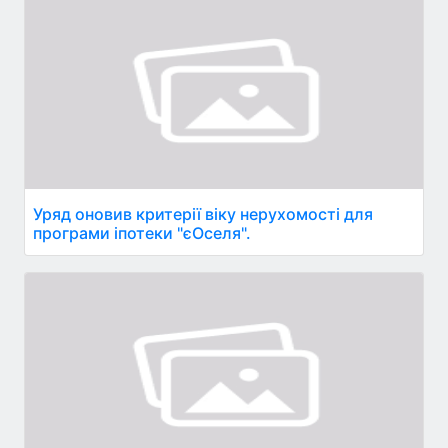
Уряд оновив критерії віку нерухомості для
програми іпотеки "єОселя".