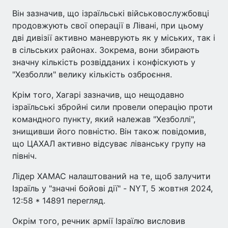
Він зазначив, що ізраїльські військовослужбовці
продовжують свої операції в Лівані, при цьому
дві дивізії активно маневрують як у міських, так і
в сільських районах. Зокрема, вони збирають
значну кількість розвідданих і конфіскують у
"Хезболли" велику кількість озброєння.
Крім того, Хагарі зазначив, що нещодавно
ізраїльські збройні сили провели операцію проти
командного пункту, який належав "Хезболлі",
знищивши його повністю. Він також повідомив,
що ЦАХАЛ активно відсуває ліванську групу на
північ.
Лідер ХАМАС налаштований на те, щоб залучити
Ізраїль у "значні бойові дії" - NYT, 5 жовтня 2024,
12:58 * 14891 перегляд.
Окрім того, речник армії Ізраїлю висловив