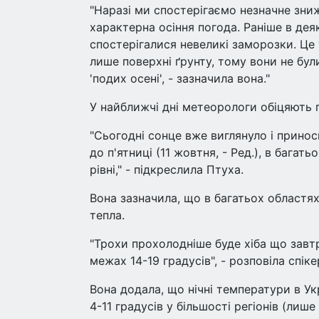
"Наразі ми спостерігаємо незначне зниж
характерна осіння погода. Раніше в дея
спостерігалися невеликі заморозки. Це
лише поверхні ґрунту, тому вони не бул
'подих осені', - зазначила вона."
У найближчі дні метеорологи обіцяють
"Сьогодні сонце вже виглянуло і принос
до п'ятниці (11 жовтня, - Ред.), в баг
рівні," - підкреслила Птуха.
Вона зазначила, що в багатьох областях
тепла.
"Трохи прохолодніше буде хіба що завтра 
межах 14-19 градусів", - розповіла спік
Вона додала, що нічні температури в У
4-11 градусів у більшості регіонів (лише