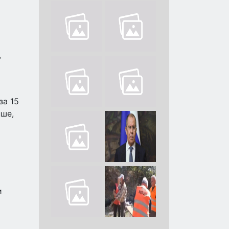
ь
за 15
нше,
и
х