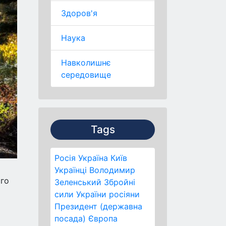
Здоров'я
Наука
Навколишнє
середовище
Tags
Росія
Україна
Київ
Українці
Володимир
ого
Зеленський
Збройні
сили України
росіяни
Президент (державна
посада)
Європа