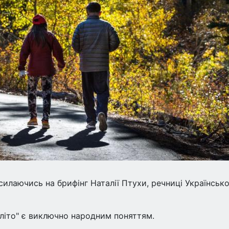
илаючись на брифінг Наталії Птухи, речниці Українськ
 літо" є виключно народним поняттям.