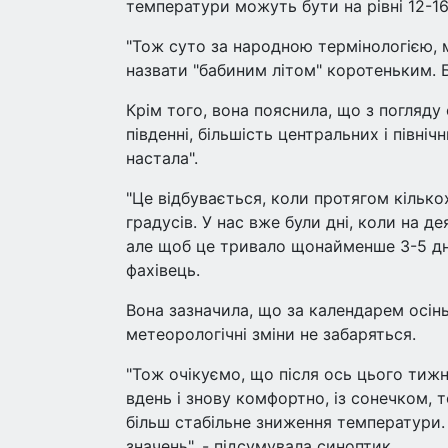
температури можуть бути на рівні 12-16
"Тож суто за народною термінологією, м
назвати "бабиним літом" коротеньким. Бу
Крім того, вона пояснила, що з погляду
південні, більшість центральних і північ
настала".
"Це відбувається, коли протягом кільк
градусів. У нас вже були дні, коли на 
але щоб це тривало щонайменше 3-5 дні
фахівець.
Вона зазначила, що за календарем осінь
метеорологічні зміни не забаряться.
"Тож очікуємо, що після ось цього тижн
вдень і знову комфортно, із сонечком, то
більш стабільне зниження температури.
значень", - підсумувала синоптик.