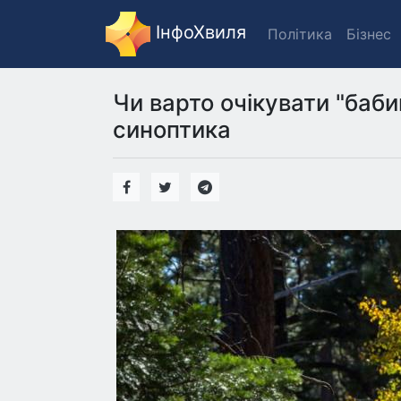
ІнфоХвиля
Політика
Бізнес
Чи варто очікувати "бабин
синоптика