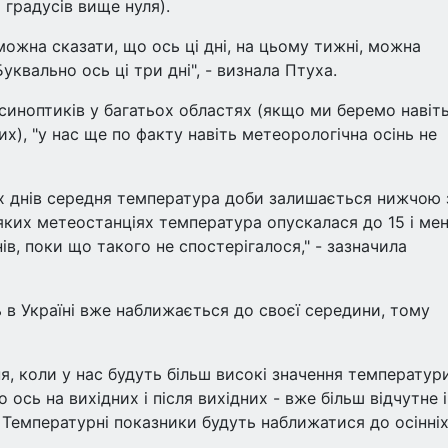
 градусів вище нуля).
ожна сказати, що ось ці дні, на цьому тижні, можна
квально ось ці три дні", - визнала Птуха.
 синоптиків у багатьох областях (якщо ми беремо навіт
них), "у нас ще по факту навіть метеорологічна осінь не
ох днів середня температура доби залишається нижчою 
деяких метеостанціях температура опускалася до 15 і ме
в, поки що такого не спостерігалося," - зазначила
 в Україні вже наближається до своєї середини, тому
я, коли у нас будуть більш високі значення температур
 ось на вихідних і після вихідних - вже більш відчутне і
 Температурні показники будуть наближатися до осінні