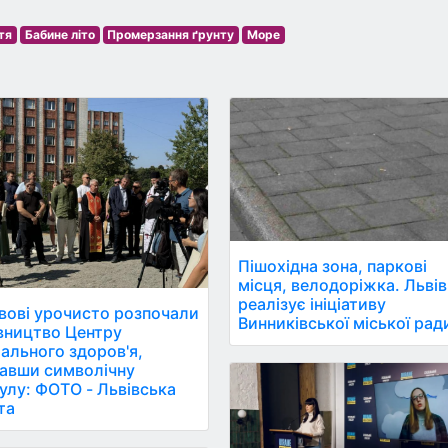
тя
Бабине літо
Промерзання ґрунту
Море
Пішохідна зона, паркові
місця, велодоріжка. Львів
реалізує ініціативу
вові урочисто розпочали
Винниківської міської рад
вництво Центру
ального здоров'я,
авши символічну
улу: ФОТО - Львівська
та