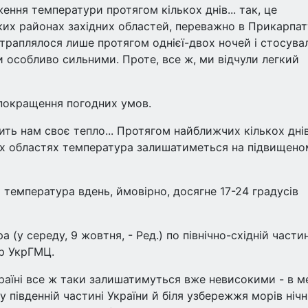
ення температури протягом кількох днів... так, це
ких районах західних областей, переважно в Прикарпатт
 траплялося лише протягом однієї-двох ночей і стосува
и особливо сильними. Проте, все ж, ми відчули легкий
 покращення погодних умов.
ить нам своє тепло... Протягом найближчих кількох дні
атьох областях температура залишатиметься на підвищен
 температура вдень, ймовірно, досягне 17-24 градусів
(у середу, 9 жовтня, - Ред.) по північно-східній частин
ер УкрГМЦ.
країні все ж таки залишатимуться вже невисокими - в 
 у південній частині України й біля узбережжя морів нічн