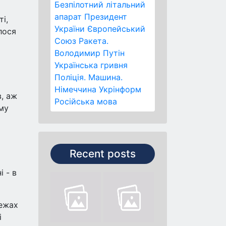
Безпілотний літальний
апарат
Президент
і,
України
Європейський
лося
Союз
Ракета.
Володимир Путін
Українська гривня
Поліція.
Машина.
Німеччина
Укрінформ
в, аж
Російська мова
ому
Recent posts
і - в
межах
і