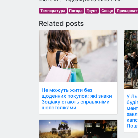
Температура
Погода
Ґрунт
Сонце
Прикарпат
Related posts
Не можуть жити без
щоденних покупок: які знаки
У Ль
Зодіаку стають справжніми
буді
шопоголіками
мент
закл
капс
Пош