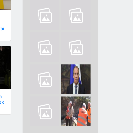
зі
а
ок