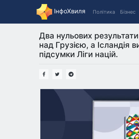
ІнфоХвиля
Політика
Бізнес
Два нульових результати
над Грузією, а Ісландія 
підсумки Ліги націй.