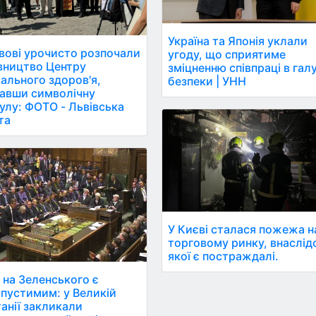
Україна та Японія уклали
вові урочисто розпочали
угоду, що сприятиме
вництво Центру
зміцненню співпраці в галу
ального здоров'я,
безпеки | УНН
авши символічну
улу: ФОТО - Львівська
та
У Києві сталася пожежа н
торговому ринку, внаслід
якої є постраждалі.
 на Зеленського є
пустимим: у Великій
анії закликали