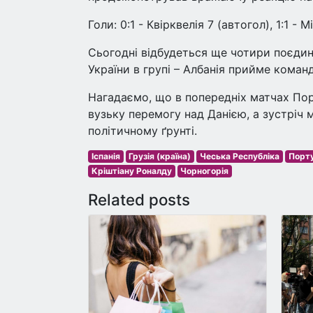
Голи: 0:1 - Квірквелія 7 (автогол), 1:1 - 
Сьогодні відбудеться ще чотири поєдинк
України в групі – Албанія прийме команд
Нагадаємо, що в попередніх матчах Порт
вузьку перемогу над Данією, а зустріч
політичному ґрунті.
Іспанія
Грузія (країна)
Чеська Республіка
Порту
Кріштіану Роналду
Чорногорія
Related posts