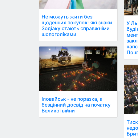
Не можуть жити без
щоденних покупок: які знаки
У Ль
Зодіаку стають справжніми
буді
шопоголіками
мент
закл
капс
Пош
Іловайськ - не поразка, а
безцінний досвід на початку
Великої війни
Тиск
недо
Брит