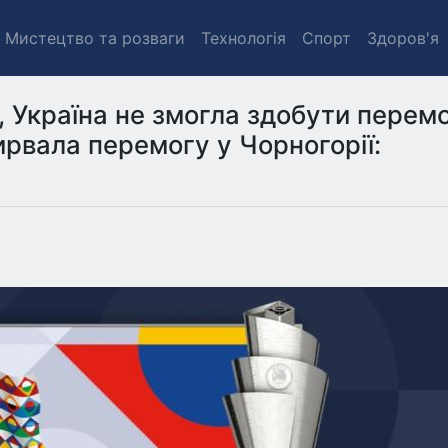
Мистецтво та розваги
Технологія
Спорт
Здоров'я
, Україна не змогла здобути перем
вирвала перемогу у Чорногорії: