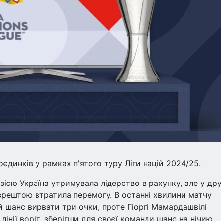
оєдинків у рамках п'ятого туру Ліги націй 2024/25.
зією Україна утримувала лідерство в рахунку, але у дру
 зрештою втратила перемогу. В останні хвилини матчу
 шанс вирвати три очки, проте Гіоргі Мамардашвілі
нії воріт, зберігши для своєї команди шанс на нічию.