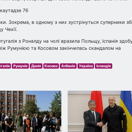
Мікаутадзе 76
и. Зокрема, в одному з них зустрінуться суперники зб
у Чехії.
угалія з Роналду на чолі вразила Польщу, Іспанія здоб
 між Румунією та Косовом закінчилась скандалом на
галія
Румунія
Данія
Косово
Албанія
Україна
Ісландія