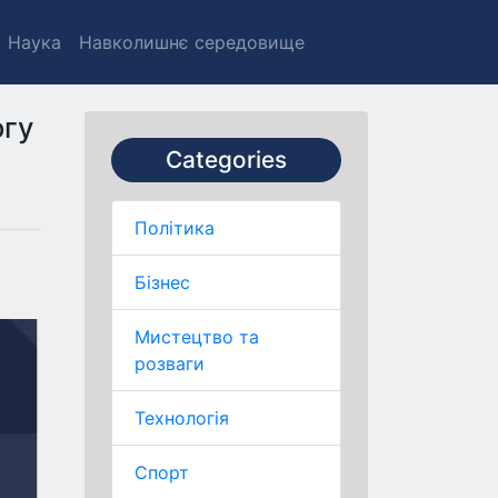
Наука
Навколишнє середовище
огу
Categories
Політика
Бізнес
Мистецтво та
розваги
Технологія
Спорт