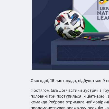
Сьогодні, 16 листопада, відбудеться 9 п
Протягом більшої частини зустрічі з Гру
половині гри поступилася ініціативою і
команда Реброва отримала неймовірний
продемонстрував вражаючу реакцію на лі