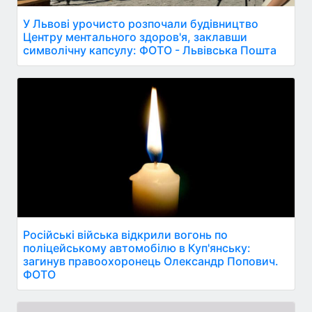
У Львові урочисто розпочали будівництво
Центру ментального здоров'я, заклавши
символічну капсулу: ФОТО - Львівська Пошта
Російські війська відкрили вогонь по
поліцейському автомобілю в Куп'янську:
загинув правоохоронець Олександр Попович.
ФОТО