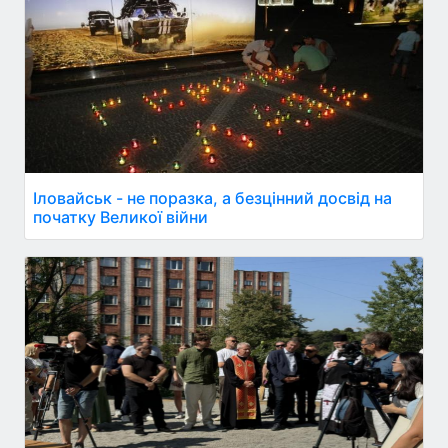
Іловайськ - не поразка, а безцінний досвід на
початку Великої війни