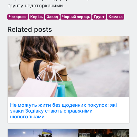
ґрунту недоторканими.
Чагарник
Корінь
Завод
Чорний перець
Ґрунт
Комаха
Related posts
Не можуть жити без щоденних покупок: які
знаки Зодіаку стають справжніми
шопоголіками