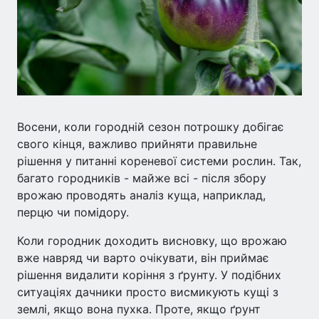
Восени, коли городній сезон потрошку добігає
свого кінця, важливо прийняти правильне
рішення у питанні кореневої системи рослин. Так,
багато городників - майже всі - після збору
врожаю проводять аналіз куща, наприклад,
перцю чи помідору.
Коли городник доходить висновку, що врожаю
вже навряд чи варто очікувати, він приймає
рішення видалити коріння з ґрунту. У подібних
ситуаціях дачники просто висмикують кущі з
землі, якщо вона пухка. Проте, якщо ґрунт