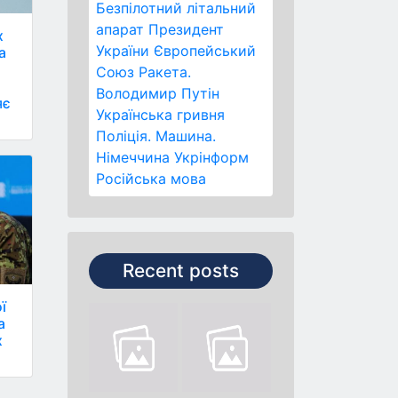
Безпілотний літальний
апарат
Президент
х
України
Європейський
а
Союз
Ракета.
Володимир Путін
яє
Українська гривня
Поліція.
Машина.
Німеччина
Укрінформ
Російська мова
Recent posts
ї
а
х
.