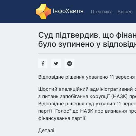
ІнфоХвиля
Політика
Бізнес
Суд підтвердив, що фінан
було зупинено у відповід
Відповідне рішення ухвалено 11 вересня
Шостий апеляційний адміністративний с
з питань запобігання корупції (НАЗК) пр
Відповідне рішення суд ухвалив 11 вере
партії "Голос" до НАЗК про визнання п
фінансування партії.
Деталі