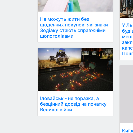
Не можуть жити без
щоденних покупок: які знаки
У Ль
Зодіаку стають справжніми
буді
шопоголіками
мент
закл
капс
Пош
Іловайськ - не поразка, а
безцінний досвід на початку
Великої війни
Київ