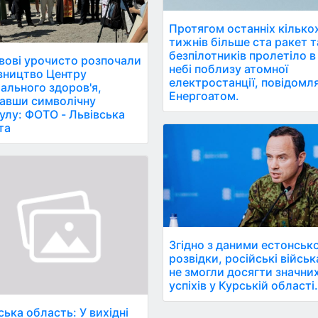
Протягом останніх кілько
тижнів більше ста ракет т
безпілотників пролетіло в
вові урочисто розпочали
небі поблизу атомної
вництво Центру
електростанції, повідомл
ального здоров'я,
Енергоатом.
авши символічну
улу: ФОТО - Львівська
та
Згідно з даними естонсько
розвідки, російські військ
не змогли досягти значни
успіхів у Курській області
ська область: У вихідні