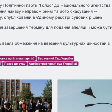
у Політичної партії "Голос" до Національного агентства 
ання наказу неправомірним та його скасування --
ду, опублікованій в Єдиному реєстрі судових рішень.
я завершення терміну для подання апеляції і може бут
 ввела обмеження на ввезення культурних цінностей з
нська політична партія)
Верховний Суд України
ї
Позов до суду
Адміністративний суд (Україна)