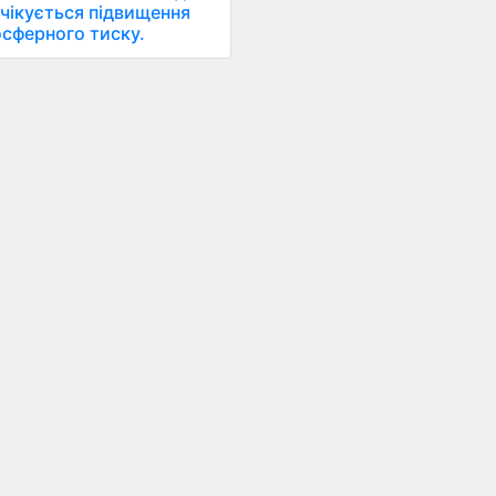
очікується підвищення
сферного тиску.