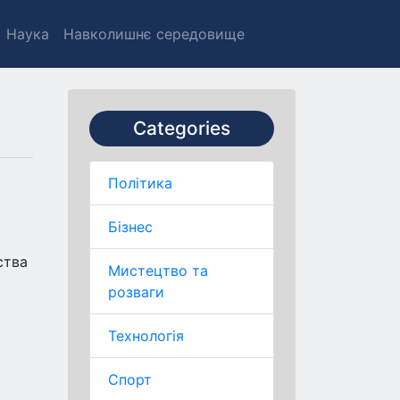
Наука
Навколишнє середовище
Categories
Політика
Бізнес
ства
Мистецтво та
розваги
Технологія
Спорт