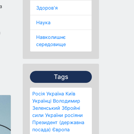
з
Здоров'я
Наука
и
Навколишнє
середовище
Tags
Росія
Україна
Київ
Українці
Володимир
Зеленський
Збройні
сили України
росіяни
Президент (державна
посада)
Європа