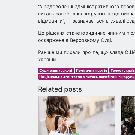
"У задоволенні адміністративного позов
питань запобігання корупції щодо визн
відмовити", -- зазначається в ухвалі су
Це рішення стане юридично чинним післ
оскаржене в Верховному Суді.
Раніше ми писали про те, що влада США
України.
Судження (закон)
Політична партія
Голос (украї
Національне агентство з питань запобігання корупці
Related posts