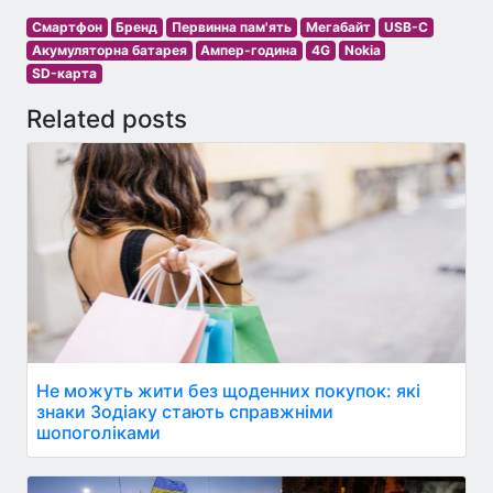
Смартфон
Бренд
Первинна пам'ять
Мегабайт
USB-C
Акумуляторна батарея
Ампер-година
4G
Nokia
SD-карта
Related posts
Не можуть жити без щоденних покупок: які
знаки Зодіаку стають справжніми
шопоголіками