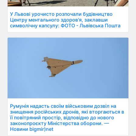
У Львові урочисто розпочали будівництво
Центру ментального здоров'я, заклавши
символічну капсулу: ФОТО - Львівська Пошта
Румунія надасть своїм військовим дозвіл на
знищення російських дронів, які вторгаються в
її повітряний простір, відповідно до нового
законопроєкту Міністерства оборони. —
Новини bigmir)net