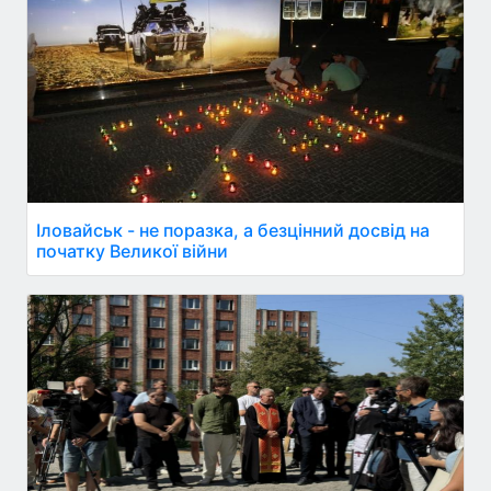
Іловайськ - не поразка, а безцінний досвід на
початку Великої війни