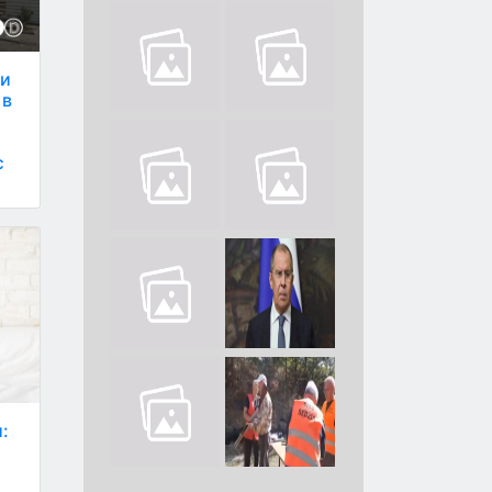
ли
 в
є
: