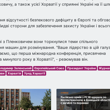
вичу, а також усієї Хорватії у сприянні Україні на її шл
ня відсутності безпекового дефіциту в Європі та обгов
бидві сторони для забезпечення захисту України і всьог
чі з Пленковичем вони торкнулися теми спільного
я машин для розмінування. "Ваше лідерство в цій галуз
таємо, що перша міжнародна конференція, присвячена
минулого року в Хорватії", - резюмував він.
лодимир Зеленський
Європейський Союз
Президент України
Журнал
ави
Хорватія
Уряд Хорватії