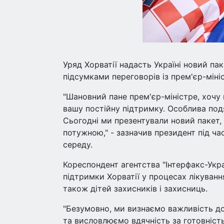
Уряд Хорватії надасть Україні новий па
підсумками переговорів із прем'єр-мін
"Шановний пане прем'єр-міністре, хочу
вашу постійну підтримку. Особлива подя
Сьогодні ми презентували новий пакет, 
потужною," - зазначив президент під ча
середу.
Кореспондент агентства "Інтерфакс-Укр
підтримки Хорватії у процесах лікування
також дітей захисників і захисниць.
"Безумовно, ми визнаємо важливість дос
та висловлюємо вдячність за готовніст