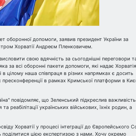
кет оборонної допомоги, заявив президент України за
істром Хорватії Андреєм Пленковичем.
 висловити свою вдячність за сьогоднішні переговори т
ка за всі оборонні пакети допомоги, які надає Хорватія
і в цілому наша співпраця в різних напрямках є досить
с пресконференції в рамках Кримської платформи в Києв
аїна" повідомляє, що Зеленський підкреслив важливість
 та реабілітації українських військових, їхніх родин, а
віду Хорватії у процесі інтеграції до Європейського 
ь поділитися цією експертизою з нами. Хочу окремо