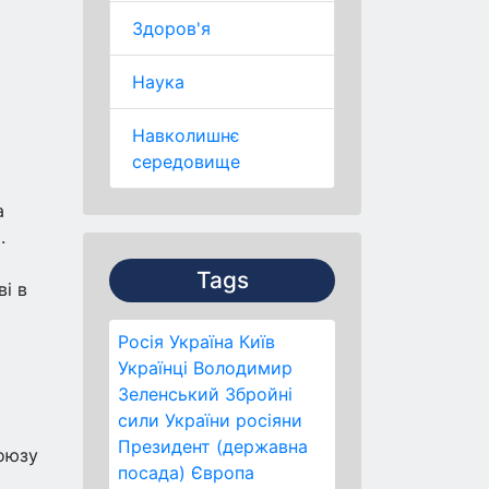
Здоров'я
Наука
Навколишнє
середовище
а
.
Tags
і в
Росія
Україна
Київ
Українці
Володимир
Зеленський
Збройні
сили України
росіяни
Президент (державна
Союзу
посада)
Європа