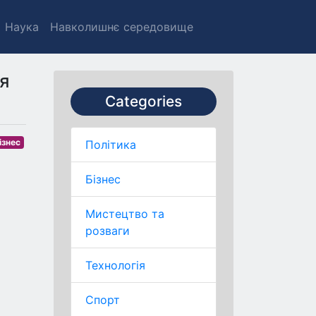
Наука
Навколишнє середовище
ля
Categories
ізнес
Політика
Бізнес
Мистецтво та
розваги
Технологія
Спорт