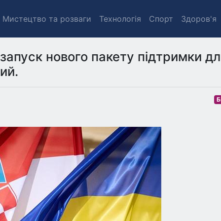
Мистецтво та розваги
Технологія
Спорт
Здоров'я
 запуск нового пакету підтримки д
ий.
Б