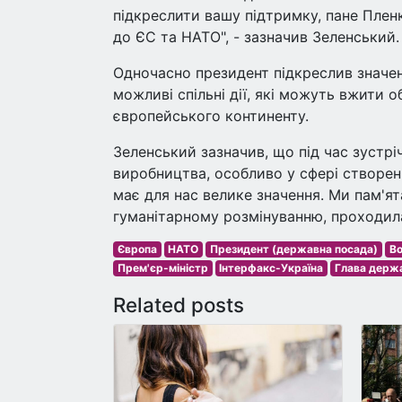
підкреслити вашу підтримку, пане Пленко
до ЄС та НАТО", - зазначив Зеленський.
Одночасно президент підкреслив значен
можливі спільні дії, які можуть вжити о
європейського континенту.
Зеленський зазначив, що під час зустрі
виробництва, особливо у сфері створенн
має для нас велике значення. Ми пам'я
гуманітарному розмінуванню, проходила 
Європа
НАТО
Президент (державна посада)
Во
Прем'єр-міністр
Інтерфакс-Україна
Глава держ
Related posts