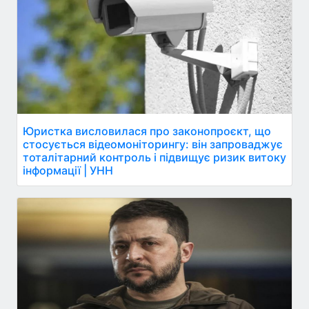
Юристка висловилася про законопроєкт, що
стосується відеомоніторингу: він запроваджує
тоталітарний контроль і підвищує ризик витоку
інформації | УНН