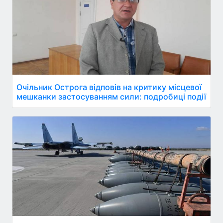
Очільник Острога відповів на критику місцевої
мешканки застосуванням сили: подробиці події