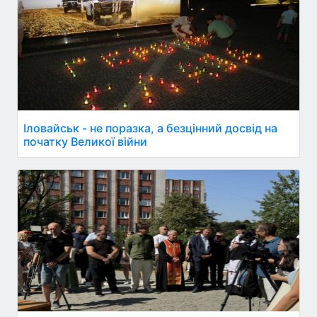
Іловайськ - не поразка, а безцінний досвід на
початку Великої війни