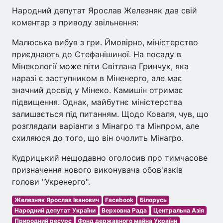
Народний депутат Ярослав Железняк дав свій
коментар з приводу звільнення:
Малюська вибув з гри. Ймовірно, міністерство
приєднають до Стефанішиної. На посаду в
Мінекології може піти Світлана Гринчук, яка
наразі є заступником в Міненерго, але має
значний досвід у Мінеко. Камишін отримає
підвищення. Однак, майбутнє міністерства
залишається під питанням. Щодо Коваля, чув, що
розглядали варіанти з Мінагро та Мінпром, але
схиляюся до того, що він очолить Мінагро.
Кудрицький нещодавно оголосив про тимчасове
призначення нового виконувача обов'язків
голови "Укренерго".
Железняк Ярослав Іванович
Facebook
Білорусь
Народний депутат України
Верховна Рада
Центральна Азія
Природний ресурс
Фонд державного майна України