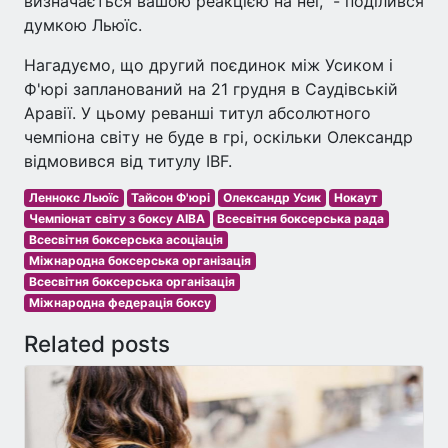
визначається вашою реакцією на неї," - поділився
думкою Льюїс.
Нагадуємо, що другий поєдинок між Усиком і
Ф'юрі запланований на 21 грудня в Саудівській
Аравії. У цьому реванші титул абсолютного
чемпіона світу не буде в грі, оскільки Олександр
відмовився від титулу IBF.
Леннокс Льюїс
Тайсон Ф'юрі
Олександр Усик
Нокаут
Чемпіонат світу з боксу AIBA
Всесвітня боксерська рада
Всесвітня боксерська асоціація
Міжнародна боксерська організація
Всесвітня боксерська організація
Міжнародна федерація боксу
Related posts