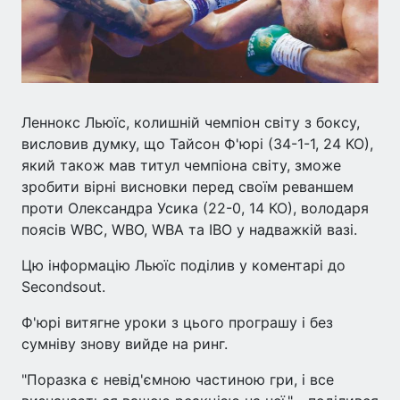
Леннокс Льюїс, колишній чемпіон світу з боксу,
висловив думку, що Тайсон Ф'юрі (34-1-1, 24 КО),
який також мав титул чемпіона світу, зможе
зробити вірні висновки перед своїм реваншем
проти Олександра Усика (22-0, 14 КО), володаря
поясів WBC, WBO, WBA та IBO у надважкій вазі.
Цю інформацію Льюїс поділив у коментарі до
Secondsout.
Ф'юрі витягне уроки з цього програшу і без
сумніву знову вийде на ринг.
"Поразка є невід'ємною частиною гри, і все