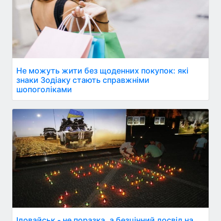
Не можуть жити без щоденних покупок: які
знаки Зодіаку стають справжніми
шопоголіками
Іловайськ - не поразка, а безцінний досвід на