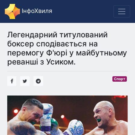
ІнфоХвиля
Легендарний титулований
боксер сподівається на
перемогу Ф'юрі у майбутньому
реванші з Усиком.
Спорт