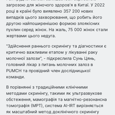
загрозою для жіночого здоров'я в Китаї. У 2022
році в країні було виявлено 357 200 нових
випадків цього захворювання, що робить його
другою найпоширенішою формою злоякісних
пухлин серед жінок. На жаль, 75 000 жінок стали
жертвами цього недуга.
"Здійснення раннього скринінгу та діагностики є
критично важливим етапом у лікуванні раку
молочної залози", - підкреслила Сунь Цянь,
головний лікар з питань молочних залоз в
PUMCH та провідний член дослідницької
команди.
В порівнянні з традиційними клінічними
методами скринінгу, такими як ультразвукове
обстеження, мамографія та магнітно-резонансна
томографія (МРТ), система AI-IRT вирізняється
як масштабний метод доклінічного скринінгу