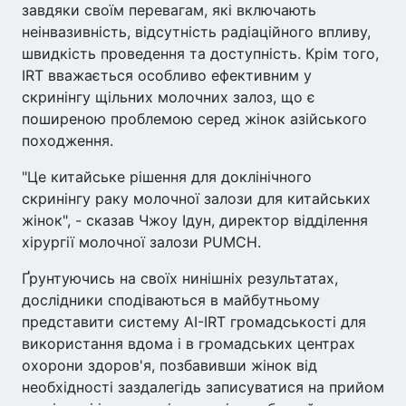
завдяки своїм перевагам, які включають
неінвазивність, відсутність радіаційного впливу,
швидкість проведення та доступність. Крім того,
IRT вважається особливо ефективним у
скринінгу щільних молочних залоз, що є
поширеною проблемою серед жінок азійського
походження.
"Це китайське рішення для доклінічного
скринінгу раку молочної залози для китайських
жінок", - сказав Чжоу Ідун, директор відділення
хірургії молочної залози PUMCH.
Ґрунтуючись на своїх нинішніх результатах,
дослідники сподіваються в майбутньому
представити систему AI-IRT громадськості для
використання вдома і в громадських центрах
охорони здоров'я, позбавивши жінок від
необхідності заздалегідь записуватися на прийом