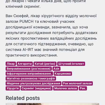
до лікарні і чекати кілька днів, щоб пройти
клінічний скринінг.
Ван Сюефей, лікар хірургічного відділу молочної
залози PUMCH та ключовий учасник
дослідницької команди, зазначила, що хоча
результати дослідження потребують додаткових
якісних проспективних валідаційних досліджень
для остаточного підтвердження, очевидно, що
система AI-IRT має значний потенціал для
практичного використання.
Лікар
Алгоритм
Китай (регіон)
Штучний інтелект
Випромінювання (роз'яснення)
Азія
Інфрачервоне випромінювання.
Карцинома
Магнітно-резонансна томографія
Медичне ультразвукове дослідження
Рак молочної залози
Хірургія
Скринінг (медицина)
Молочна залоза
Рак.
Related posts