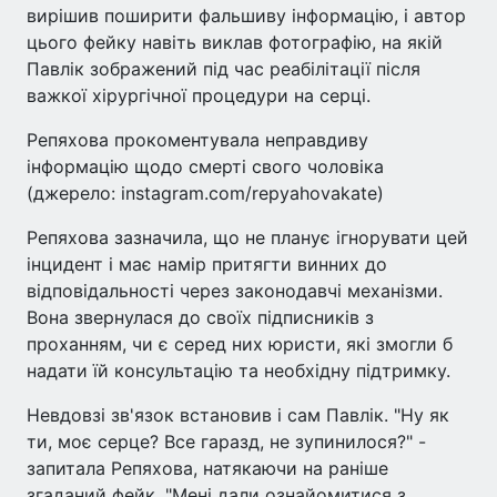
вирішив поширити фальшиву інформацію, і автор
цього фейку навіть виклав фотографію, на якій
Павлік зображений під час реабілітації після
важкої хірургічної процедури на серці.
Репяхова прокоментувала неправдиву
інформацію щодо смерті свого чоловіка
(джерело: instagram.com/repyahovakate)
Репяхова зазначила, що не планує ігнорувати цей
інцидент і має намір притягти винних до
відповідальності через законодавчі механізми.
Вона звернулася до своїх підписників з
проханням, чи є серед них юристи, які змогли б
надати їй консультацію та необхідну підтримку.
Невдовзі зв'язок встановив і сам Павлік. "Ну як
ти, моє серце? Все гаразд, не зупинилося?" -
запитала Репяхова, натякаючи на раніше
згаданий фейк. "Мені дали ознайомитися з