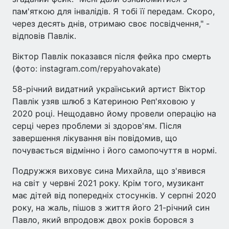
пам'яткою для інвалідів. Я тобі її передам. Скоро,
через десять днів, отримаю своє посвідчення," -
відповів Павлік.
Віктор Павлік показався після фейка про смерть
(фото: instagram.com/repyahovakate)
58-річний видатний український артист Віктор
Павлік узяв шлюб з Катериною Реп'яховою у
2020 році. Нещодавно йому провели операцію на
серці через проблеми зі здоров'ям. Після
завершення лікування він повідомив, що
почувається відмінно і його самопочуття в нормі.
Подружжя виховує сина Михайла, що з'явився
на світ у червні 2021 року. Крім того, музикант
має дітей від попередніх стосунків. У серпні 2020
року, на жаль, пішов з життя його 21-річний син
Павло, який впродовж двох років боровся з