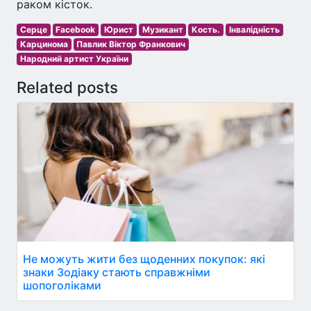
раком кісток.
Серце
Facebook
Юрист
Музикант
Кость.
Інвалідність
Карцинома
Павлик Віктор Франкович
Народний артист України
Related posts
Не можуть жити без щоденних покупок: які
знаки Зодіаку стають справжніми
шопоголіками