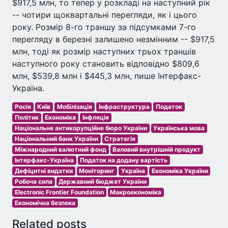
$917,5 млн, то тепер у розкладі на наступний рік
-- чотири щоквартальні перегляди, як і цього
року. Розмір 8-го траншу за підсумками 7-го
перегляду в березні залишено незмінним -- $917,5
млн, тоді як розмір наступних трьох траншів
наступного року становить відповідно $809,6
млн, $539,8 млн і $445,3 млн, пише Інтерфакс-
Україна.
Росія
Київ
Мобілізація
Інфраструктура
Податок
Політик
Економіка
Інфляція
Національне антикорупційне бюро України
Українська мова
Національний банк України
Стратегія
Міжнародний валютний фонд
Валовий внутрішній продукт
Інтерфакс-Україна
Податок на додану вартість
Дефіцитні видатки
Моніторинг
Україна
Економіка України
Робоча сила
Державний бюджет України
Electronic Frontier Foundation
Макроекономіка
Економічна безпека
Related posts