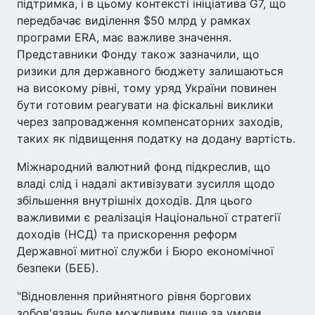
підтримка, і в цьому контексті ініціатива G7, що
передбачає виділення $50 млрд у рамках
програми ERA, має важливе значення.
Представники Фонду також зазначили, що
ризики для державного бюджету залишаються
на високому рівні, тому уряд України повинен
бути готовим реагувати на фіскальні виклики
через запровадження компенсаторних заходів,
таких як підвищення податку на додану вартість.
Міжнародний валютний фонд підкреслив, що
владі слід і надалі активізувати зусилля щодо
збільшення внутрішніх доходів. Для цього
важливими є реалізація Національної стратегії
доходів (НСД) та прискорення реформ
Державної митної служби і Бюро економічної
безпеки (БЕБ).
"Відновлення прийнятного рівня боргових
зобов'язань буде можливим лише за умови