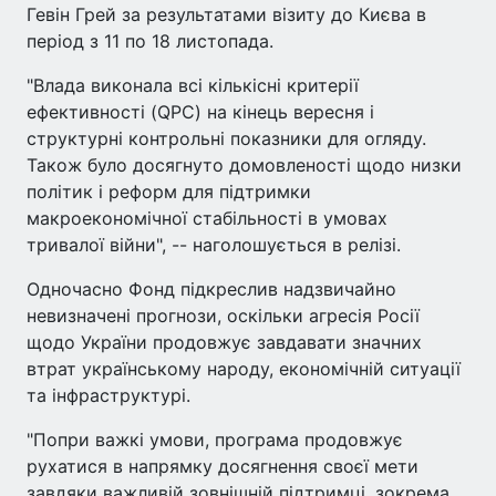
Гевін Грей за результатами візиту до Києва в
період з 11 по 18 листопада.
"Влада виконала всі кількісні критерії
ефективності (QPC) на кінець вересня і
структурні контрольні показники для огляду.
Також було досягнуто домовленості щодо низки
політик і реформ для підтримки
макроекономічної стабільності в умовах
тривалої війни", -- наголошується в релізі.
Одночасно Фонд підкреслив надзвичайно
невизначені прогнози, оскільки агресія Росії
щодо України продовжує завдавати значних
втрат українському народу, економічній ситуації
та інфраструктурі.
"Попри важкі умови, програма продовжує
рухатися в напрямку досягнення своєї мети
завдяки важливій зовнішній підтримці, зокрема