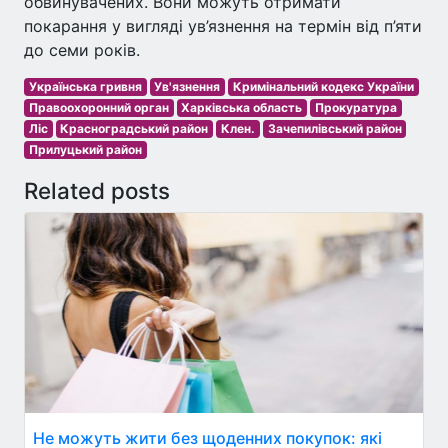
обвинувачених. Вони можуть отримати
покарання у вигляді ув’язнення на термін від п’яти
до семи років.
Українська гривня
Ув'язнення
Кримінальний кодекс України
Правоохоронний орган
Харківська область
Прокуратура
Ліс
Красноградський район
Клен.
Зачепилівський район
Прилуцький район
Related posts
Не можуть жити без щоденних покупок: які