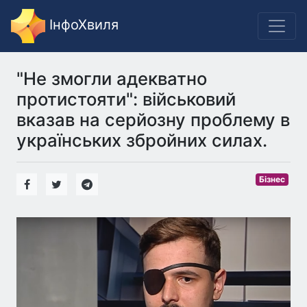
ІнфоХвиля
"Не змогли адекватно
протистояти": військовий
вказав на серйозну проблему в
українських збройних силах.
Бізнес