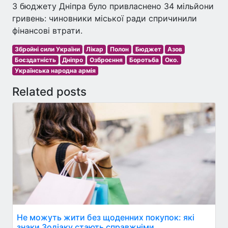
З бюджету Дніпра було привласнено 34 мільйони
гривень: чиновники міської ради спричинили
фінансові втрати.
Збройні сили України
Лікар
Полон
Бюджет
Азов
Боєздатність
Дніпро
Озброєння
Боротьба
Око.
Українська народна армія
Related posts
Не можуть жити без щоденних покупок: які
знаки Зодіаку стають справжніми