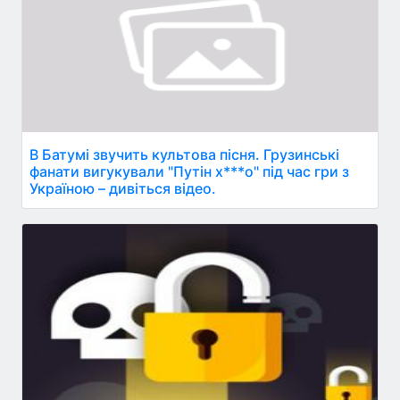
В Батумі звучить культова пісня. Грузинські
фанати вигукували "Путін х***о" під час гри з
Україною – дивіться відео.