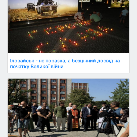
Іловайськ - не поразка, а безцінний досвід на
початку Великої війни