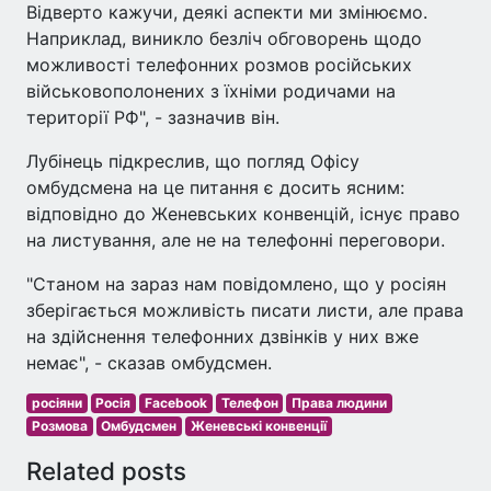
Відверто кажучи, деякі аспекти ми змінюємо.
Наприклад, виникло безліч обговорень щодо
можливості телефонних розмов російських
військовополонених з їхніми родичами на
території РФ", - зазначив він.
Лубінець підкреслив, що погляд Офісу
омбудсмена на це питання є досить ясним:
відповідно до Женевських конвенцій, існує право
на листування, але не на телефонні переговори.
"Станом на зараз нам повідомлено, що у росіян
зберігається можливість писати листи, але права
на здійснення телефонних дзвінків у них вже
немає", - сказав омбудсмен.
росіяни
Росія
Facebook
Телефон
Права людини
Розмова
Омбудсмен
Женевські конвенції
Related posts