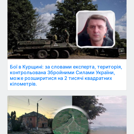
Бої в Курщині: за словами експерта, територія,
контрольована Збройними Силами України,
може розширитися на 2 тисячі квадратних
кілометрів.