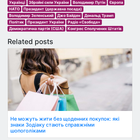
Українці
Збройні сили України
Володимир Путін
Європа
НАТО
Президент (державна посада)
Володимир Зеленський
Джо Байден
Дональд Трамп
Політик
Президент України
Радіо «Свобода»
Демократична партія (США)
Конгрес Сполучених Штатів
Related posts
Не можуть жити без щоденних покупок: які
знаки Зодіаку стають справжніми
шопоголіками