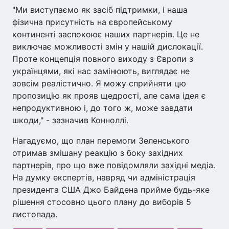
"Ми виступаємо як засіб підтримки, і наша
фізична присутність на європейському
континенті заспокоює наших партнерів. Це не
виключає можливості змін у нашій дислокації.
Проте концепція повного виходу з Європи з
українцями, які нас замінюють, виглядає не
зовсім реалістично. Я можу сприйняти цю
пропозицію як прояв щедрості, але сама ідея є
непродуктивною і, до того ж, може завдати
шкоди," - зазначив Конноллі.
Нагадуємо, що план перемоги Зеленського
отримав змішану реакцію з боку західних
партнерів, про що вже повідомляли західні медіа.
На думку експертів, навряд чи адміністрація
президента США Джо Байдена прийме будь-яке
рішення стосовно цього плану до виборів 5
листопада.