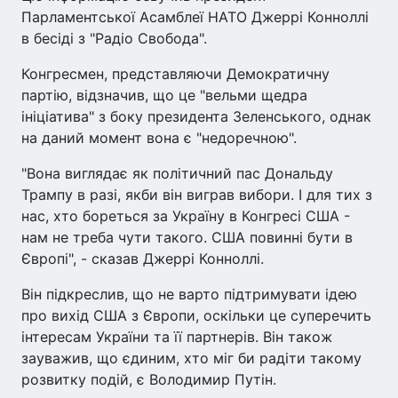
Парламентської Асамблеї НАТО Джеррі Конноллі
в бесіді з "Радіо Свобода".
Конгресмен, представляючи Демократичну
партію, відзначив, що це "вельми щедра
ініціатива" з боку президента Зеленського, однак
на даний момент вона є "недоречною".
"Вона виглядає як політичний пас Дональду
Трампу в разі, якби він виграв вибори. І для тих з
нас, хто бореться за Україну в Конгресі США -
нам не треба чути такого. США повинні бути в
Європі", - сказав Джеррі Конноллі.
Він підкреслив, що не варто підтримувати ідею
про вихід США з Європи, оскільки це суперечить
інтересам України та її партнерів. Він також
зауважив, що єдиним, хто міг би радіти такому
розвитку подій, є Володимир Путін.