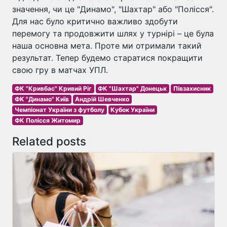
значення, чи це "Динамо", "Шахтар" або "Полісся".
Для нас було критично важливо здобути
перемогу та продовжити шлях у турнірі – це була
наша основна мета. Проте ми отримали такий
результат. Тепер будемо старатися покращити
свою гру в матчах УПЛ.
ФК "Кривбас" Кривий Ріг
ФК "Шахтар" Донецьк
Півзахисник
ФК "Динамо" Київ
Андрій Шевченко
Чемпіонат України з футболу
Кубок України
ФК Полісся Житомир
Related posts