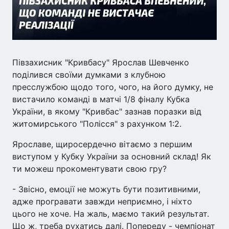
Півзахисник "Кривбасу" Ярослав Шевченко
поділився своїми думками з клубною
пресслужбою щодо того, чого, на його думку, не
вистачило команді в матчі 1/8 фіналу Кубка
України, в якому "Кривбас" зазнав поразки від
житомирського "Полісся" з рахунком 1:2.
Ярославе, щиросердечно вітаємо з першим
виступом у Кубку України за основний склад! Як
ти можеш прокоментувати свою гру?
- Звісно, емоції не можуть бути позитивними,
адже програвати завжди неприємно, і ніхто
цього не хоче. На жаль, маємо такий результат.
Що ж, треба рухатись далі. Попереду - чемпіонат