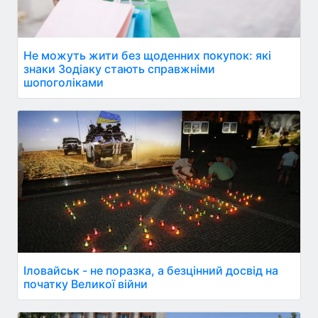
Не можуть жити без щоденних покупок: які
знаки Зодіаку стають справжніми
шопоголіками
Іловайськ - не поразка, а безцінний досвід на
початку Великої війни