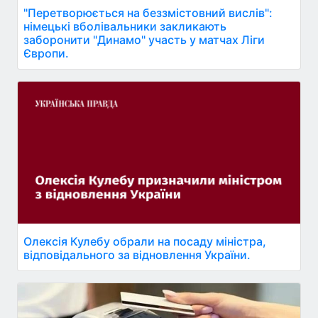
"Перетворюється на беззмістовний вислів":
німецькі вболівальники закликають
заборонити "Динамо" участь у матчах Ліги
Європи.
Олексія Кулебу обрали на посаду міністра,
відповідального за відновлення України.