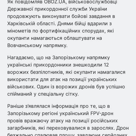
Як повідомляв OBOZ.UA, військовослужбовці
Державної прикордонної служби України
продовжують виконувати бойові завдання в
Харківській області. Днями бійці вдарили з
мінометів по фортифікаційних спорудах, які
окупанти намагаються облаштувати на
Вовчанському напрямку.
Нагадаємо, що на Запорізькому напрямку
українські прикордонники знешкодили 12
ворожих безпілотників, які окупанти намагалися
використати для атак на позиції українських
військових. Один із ворожих дронів був успішно
спійманий у спеціальну сітку.
Раніше з’являлася інформація про те, що в
Запорізькому регіоні український FPV-дрон
провів вражаючу атаку на позиції російських
загарбників, які переховувалися в зарослях. Дрон
безжально спалював площу, завдаючи серйозних