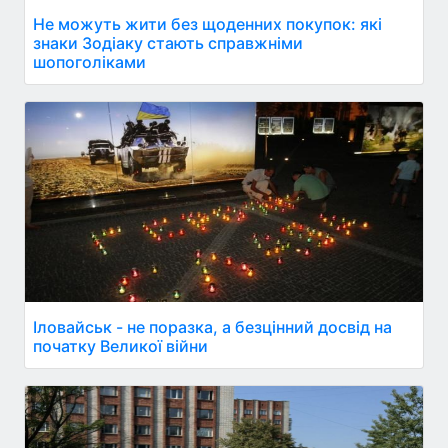
Не можуть жити без щоденних покупок: які
знаки Зодіаку стають справжніми
шопоголіками
Іловайськ - не поразка, а безцінний досвід на
початку Великої війни