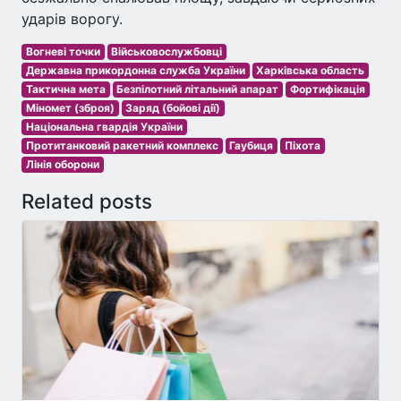
ударів ворогу.
Вогневі точки
Військовослужбовці
Державна прикордонна служба України
Харківська область
Тактична мета
Безпілотний літальний апарат
Фортифікація
Міномет (зброя)
Заряд (бойові дії)
Національна гвардія України
Протитанковий ракетний комплекс
Гаубиця
Піхота
Лінія оборони
Related posts