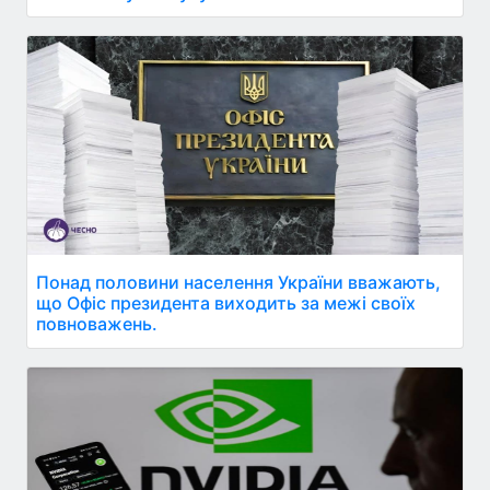
Понад половини населення України вважають,
що Офіс президента виходить за межі своїх
повноважень.