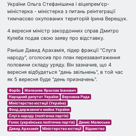
України Ольга Стефанішина і віцепрем'єр-
міністерка - міністерка з питань реінтеграції
тимчасово окупованих територій Ірина Верещук.
4 вересня міністр закордонних справ Дмитро
Кулеба подав свою заяву про відставку.
Раніше Давид Арахамія, лідер фракції "Слуга
народу", оголосив про план перезавантаження
половини складу уряду. Він зазначив, що 4
вересня відбудеться "день звільнень", в той час
як 5 вересня буде "день призначень".
Форбс
Железняк Ярослав Іванович
Народний депутат України
Верховна Рада
Міністерство юстиції (Україна)
Фонд державного майна України
Слуга народу (політична партія)
Голос (українська політична партія)
Денис Малюська
Давид Арахамія
Міністерство юстиції
Відомство