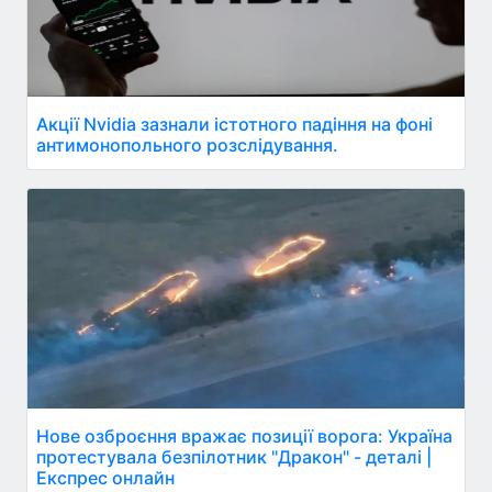
Акції Nvidia зазнали істотного падіння на фоні
антимонопольного розслідування.
Нове озброєння вражає позиції ворога: Україна
протестувала безпілотник "Дракон" - деталі |
Експрес онлайн