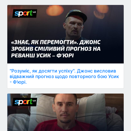
"Розуміє, як досягти успіху". Джонс висловив
відважний прогноз щодо повторного бою Усик
- Ф'юрі.