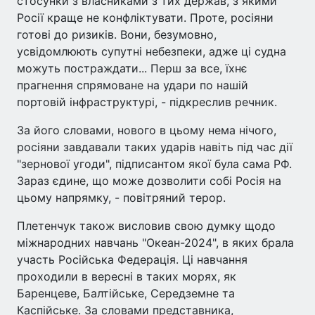
стосунки з власниками з тих держав, з якими
Росії краще не конфліктувати. Проте, росіяни
готові до ризиків. Вони, безумовно,
усвідомлюють супутні небезпеки, адже ці судна
можуть постраждати... Перш за все, їхнє
прагнення спрямоване на удари по нашій
портовій інфраструктурі, - підкреслив речник.
За його словами, нового в цьому нема нічого,
росіяни завдавали таких ударів навіть під час дії
"зернової угоди", підписантом якої була сама РФ.
Зараз єдине, що може дозволити собі Росія на
цьому напрямку, - повітряний терор.
Плетенчук також висловив свою думку щодо
міжнародних навчань "Океан-2024", в яких брала
участь Російська Федерація. Ці навчання
проходили в вересні в таких морях, як
Баренцеве, Балтійське, Середземне та
Каспійське. За словами представника,