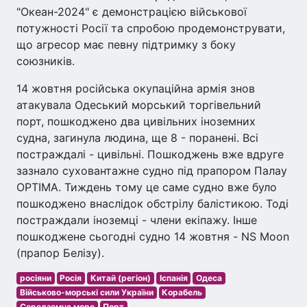
"Океан-2024" є демонстрацією військової
потужності Росії та спробою продемонструвати,
що агресор має певну підтримку з боку
союзників.
14 жовтня російська окупаційна армія знов
атакувала Одеський морський торгівельний
порт, пошкоджено два цивільних іноземних
судна, загинула людина, ще 8 - поранені. Всі
постраждалі - цивільні. Пошкоджень вже вдруге
зазнало суховантажне судно під прапором Палау
OPTIMA. Тиждень тому це саме судно вже було
пошкоджено внаслідок обстрілу балістикою. Тоді
постраждали іноземці - члени екіпажу. Інше
пошкоджене сьогодні судно 14 жовтня - NS Moon
(прапор Белізу).
росіяни
Росія
Китай (регіон)
Іспанія
Одеса
Військово-морські сили України
Корабель
Середземне море
Порт