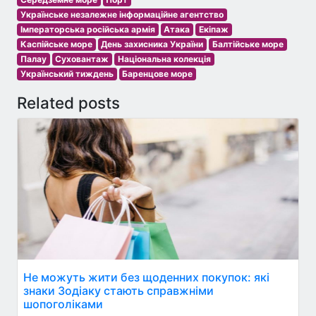
Українське незалежне інформаційне агентство
Імператорська російська армія
Атака
Екіпаж
Каспійське море
День захисника України
Балтійське море
Палау
Суховантаж
Національна колекція
Український тиждень
Баренцове море
Related posts
Не можуть жити без щоденних покупок: які
знаки Зодіаку стають справжніми
шопоголіками