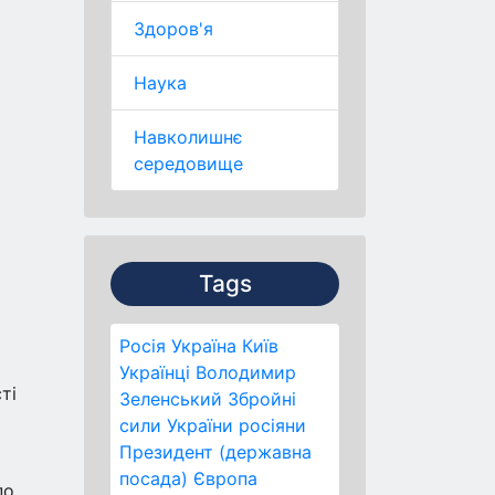
Здоров'я
Наука
Навколишнє
середовище
Tags
Росія
Україна
Київ
Українці
Володимир
ті
Зеленський
Збройні
сили України
росіяни
Президент (державна
посада)
Європа
по