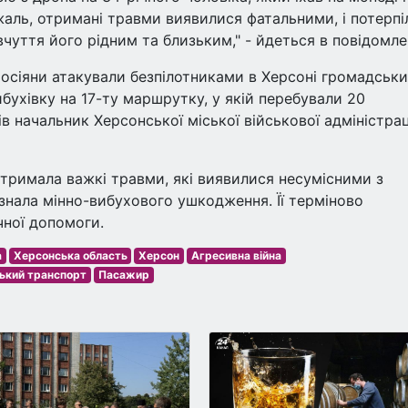
аль, отримані травми виявилися фатальними, і потерпі
вчуття його рідним та близьким," - йдеться в повідомле
 росіяни атакували безпілотниками в Херсоні громадськ
бухівку на 17-ту маршрутку, у якій перебували 20
вів начальник Херсонської міської військової адміністрац
отримала важкі травми, які виявилися несумісними з
азнала мінно-вибухового ушкодження. Її терміново
чної допомоги.
а
Херсонська область
Херсон
Агресивна війна
ький транспорт
Пасажир