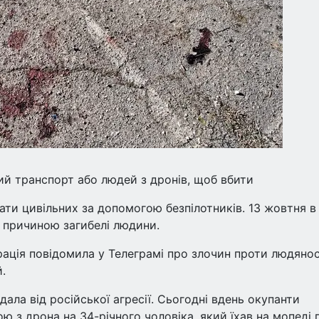
й транспорт або людей з дронів, щоб вбити
ати цивільних за допомогою безпілотників. 13 жовтня в
в причиною загибелі людини.
рація повідомила у Телеграмі про злочин проти людянос
.
ла від російської агресії. Сьогодні вдень окупанти
 з дрона на 34-річного чоловіка, який їхав на мопеді 