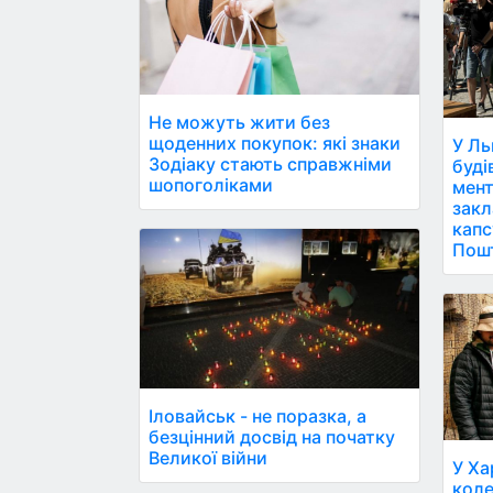
Не можуть жити без
щоденних покупок: які знаки
У Ль
Зодіаку стають справжніми
буді
шопоголіками
мент
закл
капс
Пош
Іловайськ - не поразка, а
безцінний досвід на початку
Великої війни
У Ха
коле