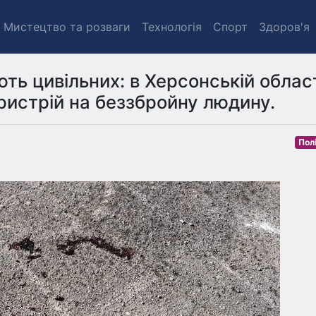
Мистецтво та розваги
Технологія
Спорт
Здоров'я
ють цивільних: в Херсонській облас
ристрій на беззбройну людину.
Пол