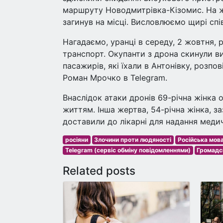
маршруту Новодмитрівка-Кізомис. На ж
загинув на місці. Висловлюємо щирі спі
Нагадаємо, уранці в середу, 2 жовтня,
транспорт. Окупанти з дрона скинули ви
пасажирів, які їхали в Антонівку, розпо
Роман Мрочко в Telegram.
Внаслідок атаки дронів 69-річна жінка 
життям. Інша жертва, 54-річна жінка, з
доставили до лікарні для надання меди
росіяни
Злочини проти людяності
Російська мов
Telegram (сервіс обміну повідомленнями)
Громадс
Related posts