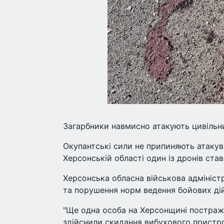
Загарбники навмисно атакують цивільни
Окупантські сили не припиняють атакув
Херсонській області один із дронів ста
Херсонська обласна військова адмініст
та порушення норм ведення бойових дій
"Ще одна особа на Херсонщині постражда
здійснили скидання вибухового пристрою