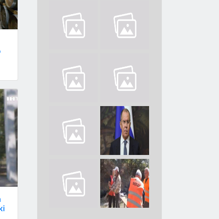
о
а
кі