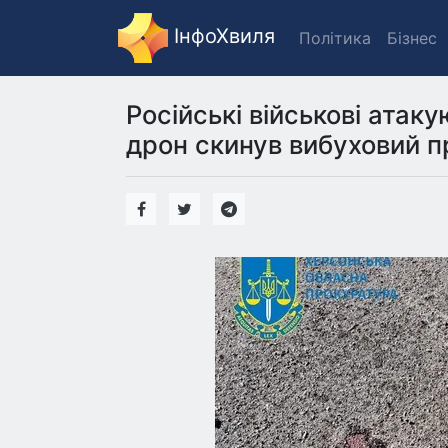
ІнфоХвиля
Політика
Бізнес
Російські військові атаку
дрон скинув вибуховий п