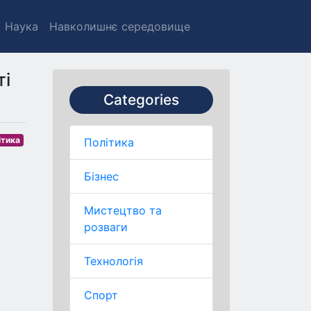
Наука
Навколишнє середовище
ті
Categories
ітика
Політика
Бізнес
Мистецтво та
розваги
Технологія
Спорт