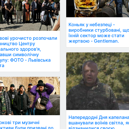
Коньяк у небезпеці -
виробники стурбовані, щ
їхній сектор може стати
вові урочисто розпочали
жертвою - Gentleman.
вництво Центру
ального здоров'я,
авши символічну
улу: ФОТО - Львівська
та
Напередодні Дня капелан
ркові три музичні
вшанували воїнів світла, я
ктиви були призвані до
відзначилися своєю